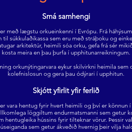
Smá samhengi
er með lægstu orkueinkenni í Evrópu. Frá háhýsum, 
 til súkkulaðikassa sem eru með stráþoku og eink
atugar arkitektúr, heimili sóa orku, gefa frá sér mi
kosta meira en þau þurfa í upphitunarreikningum.
ing orkunýtingarvara eykur skilvirkni heimila sem 
kolefnislosun og gera þau ódýrari í upphitun.
Skjótt yfirlit yfir ferlið
er vara hentug fyrir hvert heimili og því er könnun í
fullkomlega löggiltum endurmatsmanni sem getur
m hentugleika hússins fyrir tilteknar vörur. Þessir va
húseiganda sem getur ákveðið hvernig þeir vilja hal