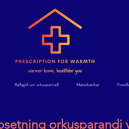
Ráðgjöf um orkusparnað
Matarbankar
Forsíð
setning orkusparandi 