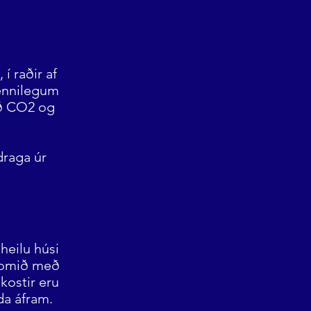
í raðir af
ennilegum
kið CO2 og
draga úr
 heilu húsi
 komið með
lkostir eru
da áfram.