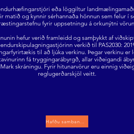
endurhæfingarstjóri eða löggiltur landmælingamaðu
fir matið og kynnir sérhannaða hönnun sem felur í s
træstingarstefnu fyrir uppsetningu á orkunýtni vöru
nunin hefur verið framleidd og samþykkt af viðskip
 endurskipulagningastjórinn verkið til PAS2030: 2019
garfyrirtækis til að ljúka verkinu. Þegar verkinu er
tavinurinn fá tryggingarábyrgð, allar viðeigandi áby
tMark skráningu. Fyrir hitunarvörur eru einnig viðei
reglugerðarskjöl veitt.
Hafðu samband við okkur