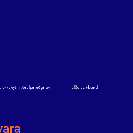
a orkunýtni vörufjármögnun
Hafðu samband
vara