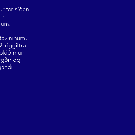
r fer síðan
ér
num.
tavininum,
 löggiltra
 lokið mun
rgðir og
gandi