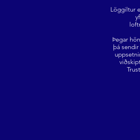
Löggiltur 
y
lof
Þegar hön
þá sendir
uppsetnin
viðskip
Trus