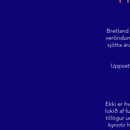
Bretland 
veröndum
sjötta ár
Uppsetn
Ekki er hv
lokið af 
tillögur u
kynntir 