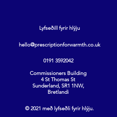
Lyfseðill fyrir hlýju
hello@prescriptionforwarmth.co.uk
0191 3592042
Commissioners Building
4 St Thomas St
Sunderland, SR1 1NW,
Bretlandi
© 2021 með lyfseðli fyrir hlýju.